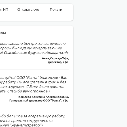
ия ИП
Открыть счет
Печати
ывы
было сделано быстро, качественно на
опросы были даны исчерпывающие
ы! Спасибо вам! Буду еще обращаться!»
Анна, Сармад-Уфа,
директор, Уфа
вствуйте! ООО "Рента" благодарит Вас
у работу. Вы все сделали в срок и без
ших задержек. С Вами было приятно
ать. Спасибо вам огромное.»
Комлева Кристина Александровна,
Генеральный директор ООО "Рента", Уфа
ибо большое за оперативную работу.
очень приятно сотрудничать с
нией "УфаРегистратор"»