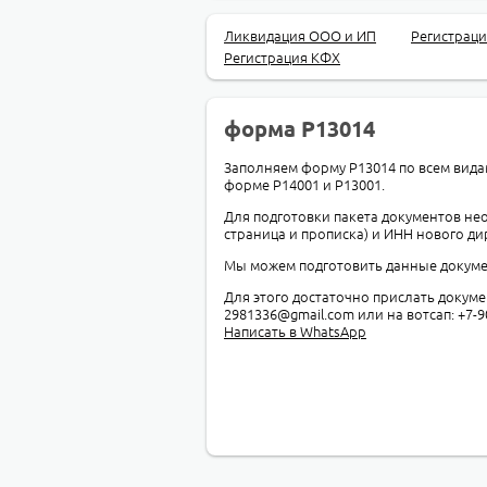
Ликвидация ООО и ИП
Регистрац
Регистрация КФХ
форма Р13014
Заполняем форму Р13014 по всем вид
форме Р14001 и Р13001.
Для подготовки пакета документов не
страница и прописка) и ИНН нового ди
Мы можем подготовить данные докуме
Для этого достаточно прислать докум
2981336@gmail.com или на вотсап: +7-9
Написать в WhatsApp