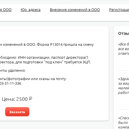
ия ООО
Юр. адреса
Внесение изменений в ООО
Регистрац
Отз
«Все 
ам изменений в ООО. Форма Р13014 пришла на смену
все в
ответ
обходимо: ИНН организации, паспорт директора(1
ректора, для подготовки "под ключ" требуется ЭЦП.
нты удаленно.
енты(фотографии или сканы на почту:
«Здра
03-31-11-336
за ваш
малей
работ
Цена:
2500
Заказать
«Спас
Было 
компа