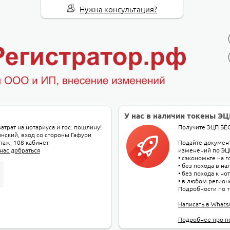
Нужна консультация?
У нас в наличии токены Э
атрат на нотариуса и гос. пошлину!
Получите ЭЦП БЕ
инский, вход со стороны Гафури
тaж, 108 кабинет
Подайте докумен
 нас добраться
изменений по ЭЦ
• сэкономьте на 
• без похода в н
• без похода к но
• в любом регион
Подробности по т
Написать в What
Подробнее про п