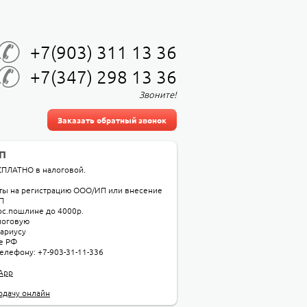
+7(903) 311 13 36
+7(347) 298 13 36
Звоните!
Заказать обратный звонок
ЦП
СПЛАТНО в налоговой.
ты на регистрацию ООО/ИП или внесение
П
гос.пошлине до 4000р.
алоговую
тариусу
е РФ
елефону: +7-903-31-11-336
sApp
одачу онлайн